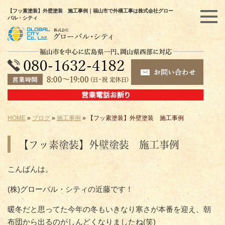
【フッ素塗装】外壁塗装 施工事例｜福山市で外構工事は株式会社グロー
バル・シティ
HOME
»
ブログ
»
施工事例
»
【フッ素塗装】外壁塗装 施工事例
【フッ素塗装】外壁塗装 施工事例
こんばんは。
(株)グローバル・シティの近藤です！
暖冬だと思ってた今年の冬もいきなり寒さが本番を迎え、朝
布団から出るのがしんどくなりましたね(笑)